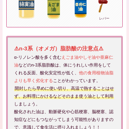
レバー
⚠️n-3系（オメガ）脂肪酸の注意点⚠️
α-リノレン酸を多く含む
えごま油やしそ油や亜麻仁
油
などのn-3系脂肪酸は、体にうれしい作用をして
くれる反面、酸化安定性が低く、
他の食用植物油脂
よりも早く劣化する
ことがわかっています。
開封したら早めに使い切り、高温で熱することはせ
ず、お料理にかけるなどそのまま使う油として利用
しましょう。
酸化された油は、動脈硬化や心筋梗塞、脳梗塞、認
知症などにもつながってしまう可能性がありますの
で、意識して食生活に摂り入れましょう！！