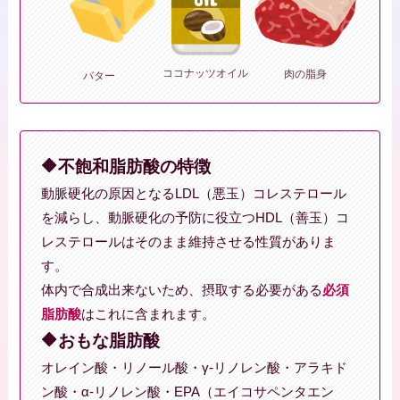
ココナッツオイル
肉の脂身
バター
🔶不飽和脂肪酸の特徴
動脈硬化の原因となるLDL（悪玉）コレステロール
を減らし、動脈硬化の予防に役立つHDL（善玉）コ
レステロールはそのまま維持させる性質がありま
す。
体内で合成出来ないため、摂取する必要がある
必須
脂肪酸
はこれに含まれます。
🔶おもな脂肪酸
オレイン酸・リノール酸・γ-リノレン酸・アラキド
ン酸・α-リノレン酸・EPA（エイコサペンタエン