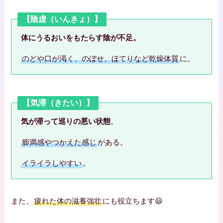
【陰虚（いんきょ）】
体にうるおいをもたらす陰が不足。
のどや口が渇く、のぼせ、ほてりなど乾燥体質
に。
【気滞（きたい）】
気が滞って巡りの悪い状態
。
膨満感やつかえた感じ
がある。
イライラしやすい
。
また、
疲れた体の滋養強壮
にも役立ちます😃