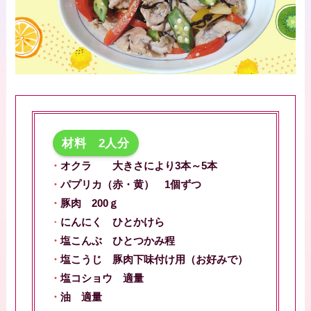
材料 2人分
・
オクラ 大きさにより3本～5本
・
パプリカ（赤・黄） 1個ずつ
・
豚肉 200ｇ
・
にんにく ひとかけら
・
塩こんぶ ひとつかみ程
・
塩こうじ 豚肉下味付け用（お好みで）
・
塩コショウ 適量
・
油 適量